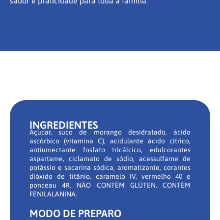
sabor e praticidade para toda a família.
INGREDIENTES
Açúcar, suco de morango desidratado, ácido
ascórbico (vitamina C), acidulante ácido cítrico,
antiumectante fosfato tricálcico, edulcorantes
aspartame, ciclamato de sódio, acessulfame de
potássio e sacarina sódica, aromatizante, corantes
dióxido de titânio, caramelo IV, vermelho 40 e
ponceau 4R. NÃO CONTÉM GLÚTEN. CONTÉM
FENILALANINA.
MODO DE PREPARO