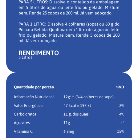
PARA 5 LITROS: Dissolva o conteúdo da embalagem
em 5 litros de água ou leite frio ou gelado. Misture
bem. Rende 25 copos de 200 ml. Já vem adoçado.
PARA 1 LITRO: Dissolva 4 colheres (sopa) ou 60 g do
Pó para Bebida Qualimax em 1 litro de água ou leite
frio ou gelado. Misture bem. Rende 5 copos de 200
ml. Já vem adoçado.
RENDIMENTO
5 Litros
Quantidade por porção
%VD
Informação Nutricional
12g*** (3/4 colheres de sopa)
Valor Energético
47 kcal = 197 kJ
2%
Carboidratos
11 g, dos quais
4%
Açucares
11g
**
Vitamina C
6,8mg
15%