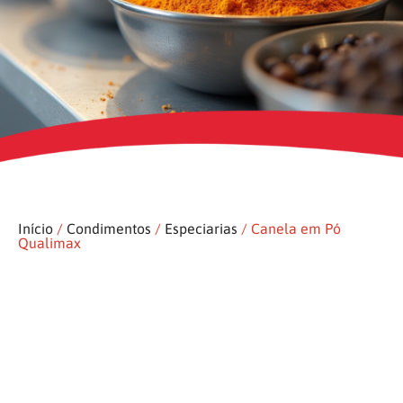
Início
/
Condimentos
/
Especiarias
/ Canela em Pó
Qualimax