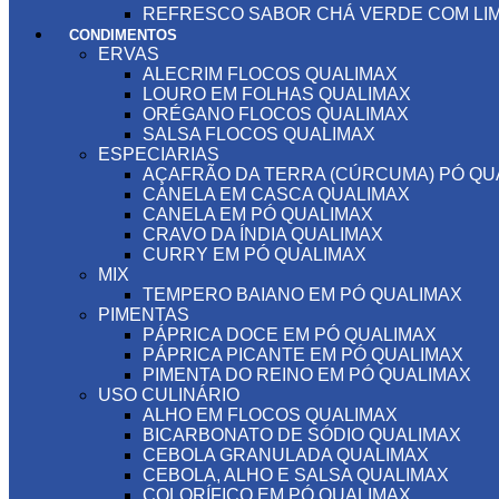
REFRESCO SABOR CHÁ VERDE COM LIM
CONDIMENTOS
ERVAS
ALECRIM FLOCOS QUALIMAX
LOURO EM FOLHAS QUALIMAX
ORÉGANO FLOCOS QUALIMAX
SALSA FLOCOS QUALIMAX
ESPECIARIAS
AÇAFRÃO DA TERRA (CÚRCUMA) PÓ QU
CANELA EM CASCA QUALIMAX
CANELA EM PÓ QUALIMAX
CRAVO DA ÍNDIA QUALIMAX
CURRY EM PÓ QUALIMAX
MIX
TEMPERO BAIANO EM PÓ QUALIMAX
PIMENTAS
PÁPRICA DOCE EM PÓ QUALIMAX
PÁPRICA PICANTE EM PÓ QUALIMAX
PIMENTA DO REINO EM PÓ QUALIMAX
USO CULINÁRIO
ALHO EM FLOCOS QUALIMAX
BICARBONATO DE SÓDIO QUALIMAX
CEBOLA GRANULADA QUALIMAX
CEBOLA, ALHO E SALSA QUALIMAX
COLORÍFICO EM PÓ QUALIMAX