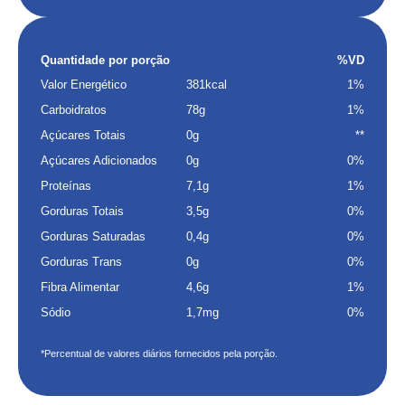
Quantidade por porção
%VD
Valor Energético
381kcal
1%
Carboidratos
78g
1%
Açúcares Totais
0g
**
Açúcares Adicionados
0g
0%
Proteínas
7,1g
1%
Gorduras Totais
3,5g
0%
Gorduras Saturadas
0,4g
0%
Gorduras Trans
0g
0%
Fibra Alimentar
4,6g
1%
Sódio
1,7mg
0%
*Percentual de valores diários fornecidos pela porção.