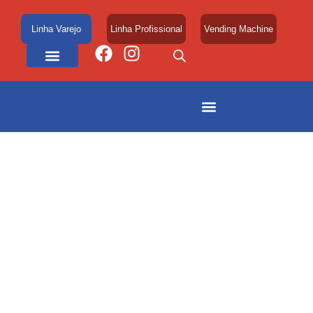
Linha Varejo
Linha Profissional
Vending Machine
Área de Atuação