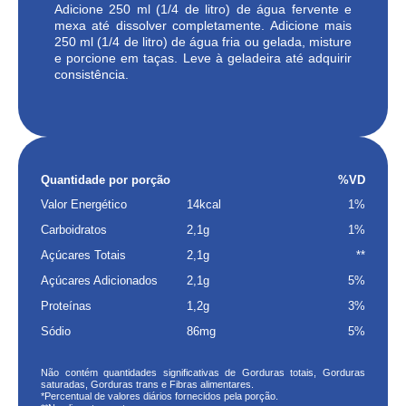
Adicione 250 ml (1/4 de litro) de água fervente e
mexa até dissolver completamente. Adicione mais
250 ml (1/4 de litro) de água fria ou gelada, misture
e porcione em taças. Leve à geladeira até adquirir
consistência.
Quantidade por porção
%VD
Valor Energético
14kcal
1%
Carboidratos
2,1g
1%
Açúcares Totais
2,1g
**
Açúcares Adicionados
2,1g
5%
Proteínas
1,2g
3%
Sódio
86mg
5%
Não contém quantidades significativas de Gorduras totais, Gorduras
saturadas, Gorduras trans e Fibras alimentares.
*Percentual de valores diários fornecidos pela porção.