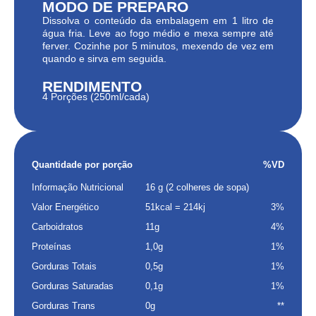
MODO DE PREPARO
Dissolva o conteúdo da embalagem em 1 litro de
água fria. Leve ao fogo médio e mexa sempre até
ferver. Cozinhe por 5 minutos, mexendo de vez em
quando e sirva em seguida.
RENDIMENTO
4 Porções (250ml/cada)
Quantidade por porção
%VD
Informação Nutricional
16 g (2 colheres de sopa)
Valor Energético
51kcal = 214kj
3%
Carboidratos
11g
4%
Proteínas
1,0g
1%
Gorduras Totais
0,5g
1%
Gorduras Saturadas
0,1g
1%
Gorduras Trans
0g
**