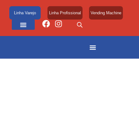
Linha Varejo
Linha Profissional
Vending Machine
Área de Atuação