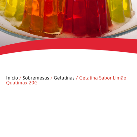
Início
/
Sobremesas
/
Gelatinas
/ Gelatina Sabor Limão
Qualimax 20G