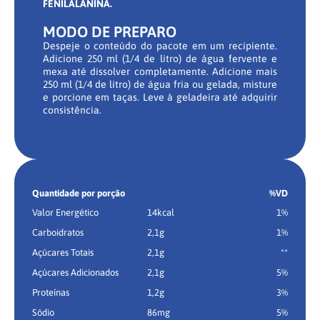
FENILALANINA.
MODO DE PREPARO
Despeje o conteúdo do pacote em um recipiente.
Adicione 250 ml (1/4 de litro) de água fervente e
mexa até dissolver completamente. Adicione mais
250 ml (1/4 de litro) de água fria ou gelada, misture
e porcione em taças. Leve à geladeira até adquirir
consistência.
Quantidade por porção
%VD
Valor Energético
14kcal
1%
Carboidratos
2,1g
1%
Açúcares Totais
2,1g
**
Açúcares Adicionados
2,1g
5%
Proteínas
1,2g
3%
Sódio
86mg
5%